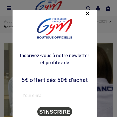
×
Accueil
>
Équipe de France
>
Vintage Officielle 2017-2021
>
Veste Adulte Errea Vintage FFGYM MARTIN
Inscrivez-vous à notre newletter
et profitez de
5€ offert dès 50€ d’achat
S'INSCRIRE