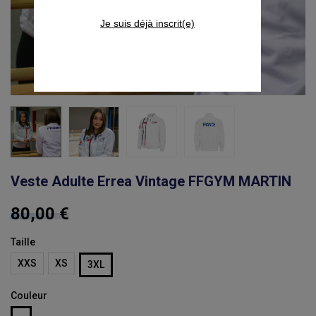
Je suis déjà inscrit(e)
Veste Adulte Errea Vintage FFGYM MARTIN
80,00 €
Taille
XXS
XS
3XL
Couleur
Blanc