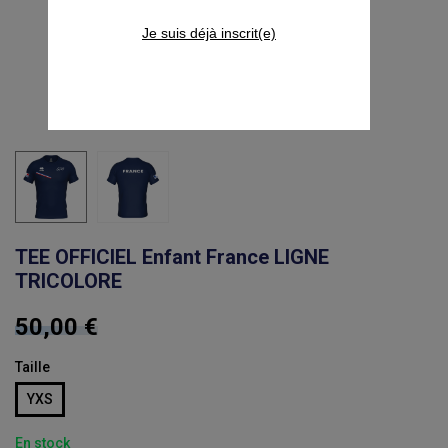
Je suis déjà inscrit(e)
TEE OFFICIEL Enfant France LIGNE
TRICOLORE
50,00 €
Taille
YXS
En stock