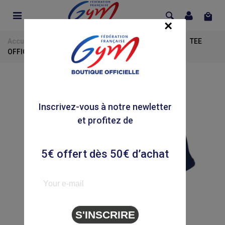
×
Accueil
>
Équipe de France
>
Collection Officielle
>
TEE
OFFICIEL Enfant France LIGNE TRICOLORE
Inscrivez-vous à notre newletter
et profitez de
5€ offert dès 50€ d’achat
S'INSCRIRE