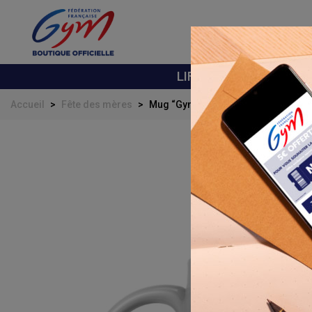
LIFESTYLE
ÉQUI
Accueil
>
Fête des mères
>
Mug “Gym Mom” – Édition limitée F