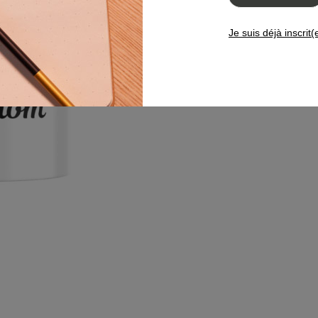
parfait pour la Fête des Mères.
Je suis déjà inscrit(
Référence:
GYM26AX02
Détails produit