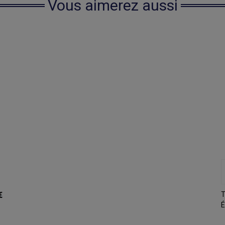
Vous aimerez aussi
€
T
É