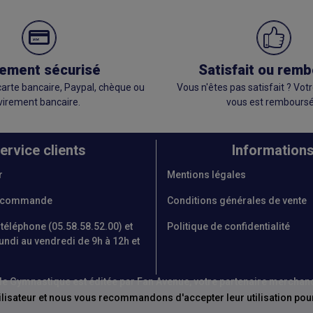
ement sécurisé
Satisfait ou rem
arte bancaire, Paypal, chèque ou
Vous n'êtes pas satisfait ? V
virement bancaire.
vous est remboursé
ervice clients
Information
r
Mentions légales
e commande
Conditions générales de vente
 téléphone (05.58.58.52.00) et
Politique de confidentialité
undi au vendredi de 9h à 12h et
e de Gymnastique est éditée par Fan Avenue, votre partenaire mercha
ilisateur et nous vous recommandons d'accepter leur utilisation pour